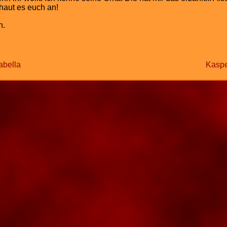
haut es euch an!
n.
abella
Kaspe