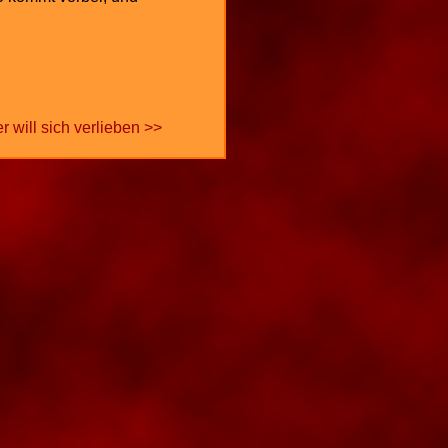
5
6
r will sich verlieben >>