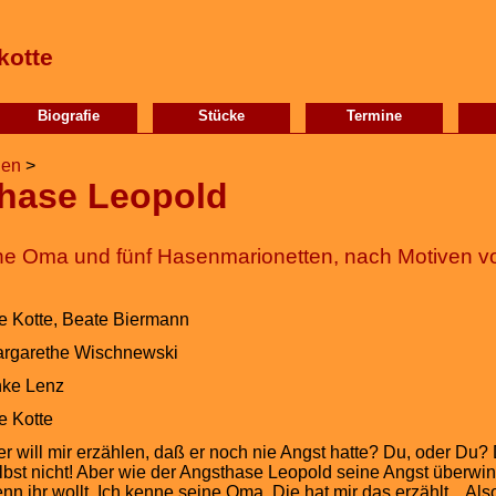
kotte
Biografie
Stücke
Termine
gen
>
hase Leopold
eine Oma und fünf Hasenmarionetten, nach Motiven 
e Kotte, Beate Biermann
rgarethe Wischnewski
ke Lenz
e Kotte
r will mir erzählen, daß er noch nie Angst hatte? Du, oder Du?
lbst nicht! Aber wie der Angsthase Leopold seine Angst überwin
nn ihr wollt. Ich kenne seine Oma. Die hat mir das erzählt... Al