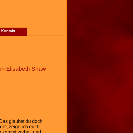
Kontakt
von Elisabeth Shaw
1
2
3
 Das glaubst du doch
4
det, zeige ich euch,
so kommt vorbei, und