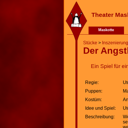
Theater Mas
Maskotte
Stücke
>
Inszenierun
Der Angst
Ein Spiel für 
Regie:
Ut
Puppen:
Ma
Kostüm:
An
Idee und Spiel:
Ut
Beschreibung:
We
se
we