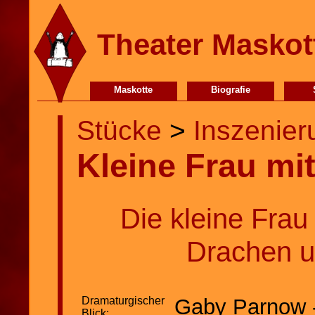
Theater Maskot
Maskotte
Biografie
Stücke
>
Inszenie
Kleine Frau mi
Die kleine Frau
Drachen u
Dramaturgischer
Gaby Parnow -
Blick: