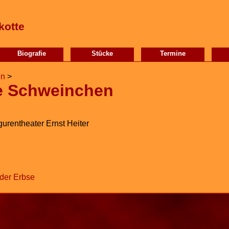
kotte
Biografie
Stücke
Termine
en
>
ne Schweinchen
gurentheater Ernst Heiter
 der Erbse