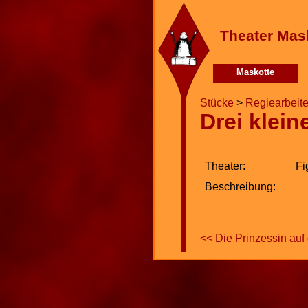
Theater Mas
Maskotte
Stücke
>
Regiearbeit
Drei klei
Theater:
Fi
Beschreibung:
<< Die Prinzessin auf