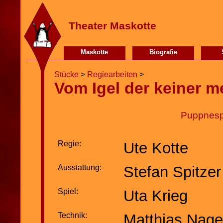
Theater Maskotte
Maskotte
Biografie
Stücke
>
Regiearbeiten
>
Vom Igel der keiner me
Puppnespi
Regie:
Ute Kotte
Ausstattung:
Stefan Spitzer
Spiel:
Uta Krieg
Technik:
Matthias Nage